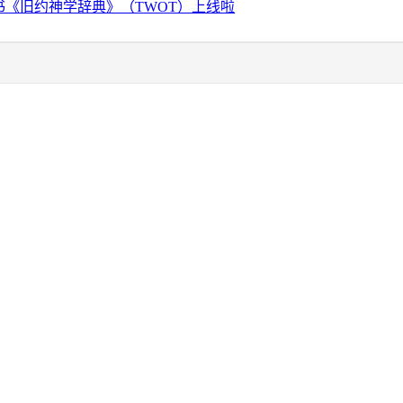
书《旧约神学辞典》（TWOT）上线啦