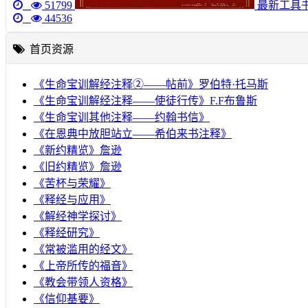
51799
最新工具
44536
首页资源
《生命宝训解经注释②——帖前》罗伯特·托马斯
《生命宝训解经注释——使徒行传》F.F布鲁斯
《生命宝训其他注释——约翰书信》
《在恩典中放胆站立——希伯来书注释》
《新约精览》詹逊
《旧约精览》詹逊
《苦杯与荣耀》
《释经与应用》
《解经神学探讨》
《释经研究》
《常被滥用的经文》
《上帝所传的福音》
《教会带领人资格》
《信仰基要》