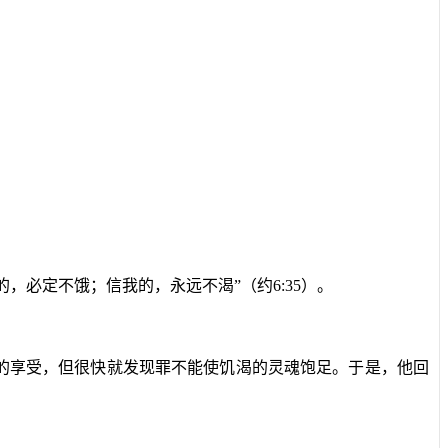
的，必定不饿；信我的，永远不渴”（约
6:35
）。
的享受，但很快就发现罪不能使饥渴的灵魂饱足。于是，他回