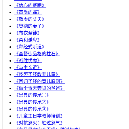
《信心的赛跑》
《高尚的罪》
《敬虔的丈夫》
《贤德的妻子》
《布衣圣徒》
《柔和谦卑》
《释经式听道》
《基督徒品格的柱石》
《战胜忧虑》
《与主亲近》
《按照圣经教养儿童》
《回归圣经的育儿原则》
《做个责无旁贷的爸爸》
《恩典的传承①》
《恩典的传承②》
《恩典的传承③》
《儿童主日学教师培训》
《对抗怒火：胜过怒气》