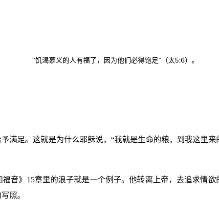
5:6
“饥渴慕义的人有福了，因为他们必得饱足”（太
）。
予满足。这就是为什么耶稣说，“我就是生命的粮，到我这里来
加福音》
15
章里的浪子就是一个例子。他转离上帝，去追求情欲
的写照。