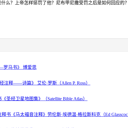
是什么？上帝怎样惩罚了他？尼布甲尼撒受罚之后是如何回应的
—罗马书》 博爱思
注释——诗篇》 艾伦·罗斯（Allen P. Ross）
经卫星地图集》（Satellite Bible Atlas）
释书《马太福音注释》劳伦斯·埃德温·格拉斯科克（Ed Glassco