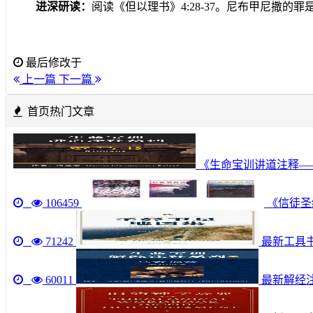
进深研读：
阅读《但以理书》
4:28-37
。尼布甲尼撒的罪
最后修改于
上一篇
下一篇
首页热门文章
《生命宝训讲道注释—
106459
《信徒圣经
71242
最新工具书《圣
60011
最新解经注