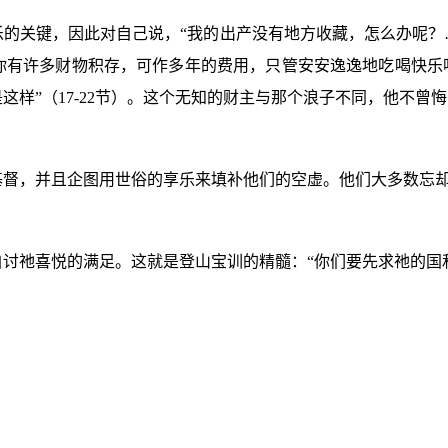
乐的关键，因此对自己说，“我的出产没有地方收藏，怎么办呢？
你有许多财物积存，可作多年的费用，只管安安逸逸地吃喝快乐吧
这样”（
17-22
节）。这个无知的财主与那个浪子不同，他不曾悔
基督，并且企图用世俗的享乐来填补他们的空虚。他们大多数忘
讨祂喜悦的满足。这就是登山宝训的精髓：“你们要先求祂的国
。