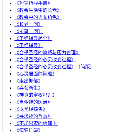
《短宣指导手册》
《教会生活中的长老》
《教会中的男女角色》
《长老十问》
《执事十问》
《圣经辅导简介》
《圣经辅导》
​《合乎圣经的愤怒与压力管理》
《合乎圣经的心灵改变过程》
《合乎圣经的心灵改变过程》（简版）
《心灵层面的问题》
《走出抑郁》
《喜获新生》
《神真的掌权吗？》
《当今神的医治》
《以圣经祷告》
《寻求神的旨意》
《不加思索的信仰 》
《疯狂忙碌》