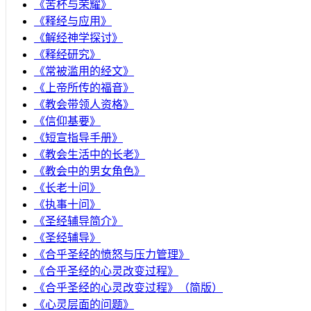
《苦杯与荣耀》
《释经与应用》
《解经神学探讨》
《释经研究》
《常被滥用的经文》
《上帝所传的福音》
《教会带领人资格》
《信仰基要》
《短宣指导手册》
《教会生活中的长老》
《教会中的男女角色》
《长老十问》
《执事十问》
《圣经辅导简介》
《圣经辅导》
​《合乎圣经的愤怒与压力管理》
《合乎圣经的心灵改变过程》
《合乎圣经的心灵改变过程》（简版）
《心灵层面的问题》