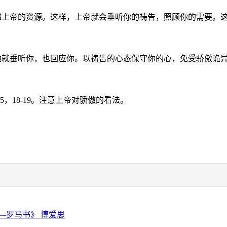
靠上帝的资源。这样，上帝就会垂听你的祷告，照顾你的需要。
祂就垂听你，也回应你。以祷告的心态保守你的心，免受骄傲诡
:5
，
18-19
。注意上帝对骄傲的看法。
—罗马书》 博爱思