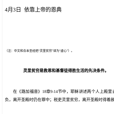
4月3日
依靠上帝的恩典
（注：中文和合本圣经把“灵里贫穷”译为“虚心”）。
灵里贫穷是救恩和基督徒得胜生活的先决条件。
在《路加福音》
18
章
9-14
节中，耶稣讲述两个人上殿里
负，离开圣殿时仍在罪中；税吏灵里贫穷，离开圣殿时得着