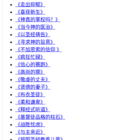
《走出抑郁》
《喜获新生》
《神真的掌权吗？》
《当今神的医治》
《以圣经祷告》
《寻求神的旨意》
《不加思索的信仰 》
《疯狂忙碌》
《信心的赛跑》
《高尚的罪》
《敬虔的丈夫》
《贤德的妻子》
《布衣圣徒》
《柔和谦卑》
《释经式听道》
《基督徒品格的柱石》
《战胜忧虑》
《与主亲近》
《按照圣经教养儿童》