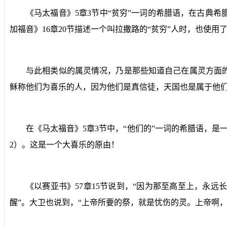
《马太福音》
5
章
3
节中“贫穷”一词的希腊语，在古典
加福音》
16
章
20
节描述一个叫拉撒路的“贫穷”人时，也使用
与此相类似的属灵情况，乃是那些知道自己在属灵方面
稣称他们为喜乐的人，因为他们是真信徒，天国也是属于他
在《马太福音》
5
章
3
节中，“他们的”一词的希腊语，是
2
）。这是一个大喜乐的原由！
《以赛亚书》
57
章
15
节说到，“因为那至高至上，永远
醒”。大卫也说到，“上帝所要的祭，就是忧伤的灵。上帝啊