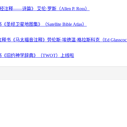
注释——诗篇》 艾伦·罗斯（Allen P. Ross）
经卫星地图集》（Satellite Bible Atlas）
释书《马太福音注释》劳伦斯·埃德温·格拉斯科克（Ed Glassco
书《旧约神学辞典》（TWOT）上线啦