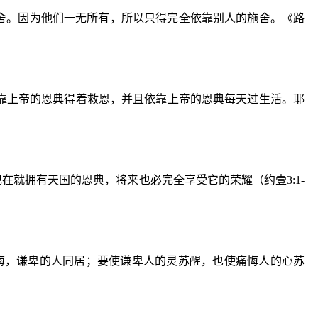
舍。因为他们一无所有，所以只得完全依靠别人的施舍。《路
靠上帝的恩典得着救恩，并且依靠上帝的恩典每天过生活。耶
现在就拥有天国的恩典，将来也必完全享受它的荣耀（约壹
3:1-
悔，谦卑的人同居；要使谦卑人的灵苏醒，也使痛悔人的心苏