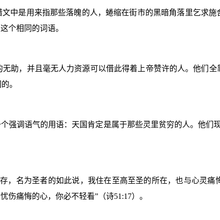
希腊文中是用来指那些落魄的人，蜷缩在街市的黑暗角落里乞求施
了这个相同的词语。
的无助，并且毫无人力资源可以借此得着上帝赞许的人。他们全
们的。
一个强调语气的用语：天国肯定是属于那些灵里贫穷的人。他们
长存，名为圣者的如此说，我住在至高至圣的所在，也与心灵痛
，忧伤痛悔的心，你必不轻看”（诗
51:17
）。