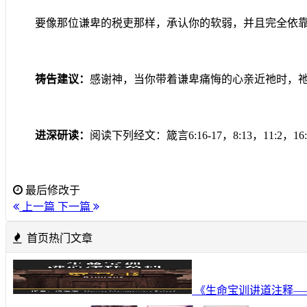
要像那位谦卑的税吏那样，承认你的软弱，并且完全依
祷告建议：
感谢神，当你带着谦卑痛悔的心亲近祂时，
进深研读：
阅读下列经文：箴言
6:16-17
，
8:13
，
11:2
，
16
最后修改于
上一篇
下一篇
首页热门文章
《生命宝训讲道注释—