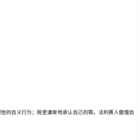
耀他的自义行为；税吏谦卑地承认自己的罪。法利赛人傲慢自