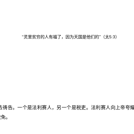
5:3
“灵里贫穷的人有福了，因为天国是他们的”（太
）
去祷告。一个是法利赛人，另一个是税吏。法利赛人向上帝夸
赦免。