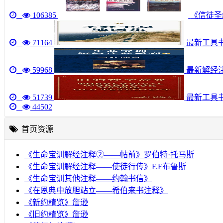
106385
《信徒圣经
71164
最新工具书《圣
59968
最新解经注
51739
最新工具
44502
首页资源
《生命宝训解经注释②——帖前》罗伯特·托马斯
《生命宝训解经注释——使徒行传》F.F布鲁斯
《生命宝训其他注释——约翰书信》
《在恩典中放胆站立——希伯来书注释》
《新约精览》詹逊
《旧约精览》詹逊