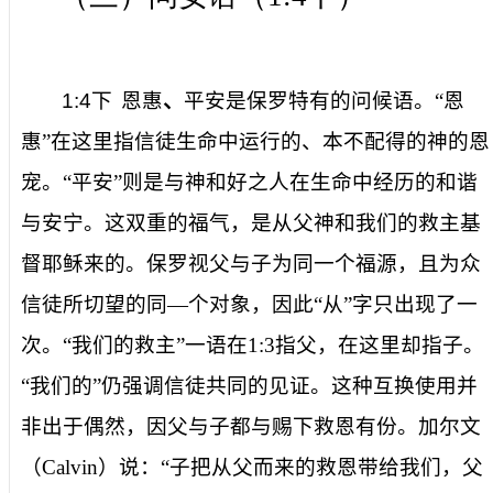
1:4
下
恩惠
、
平安
是保罗特有的问候语。“恩
惠”在这里指信徒生命中运行的、本不配得的神的恩
宠。“平安”则是与神和好之人在生命中经历的和谐
与安宁。这双重的福气，是
从父神和我们的救主基
督耶稣
来的。保罗视父与子为同一个福源，且为众
信徒所切望的同—个对象，因此“从”字只出现了一
次。“我们的救主”一语在
1:3
指父，在这里却指子。
“我们的”仍强调信徒共同的见证。这种互换使用并
非出于偶然，因父与子都与赐下救恩有份。加尔文
（
Calvin
）说：“子把从父而来的救恩带给我们，父