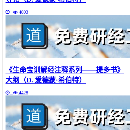
4803
《生命宝训解经注释系列——提多书》
大纲（D. 爱德蒙·希伯特）
4428