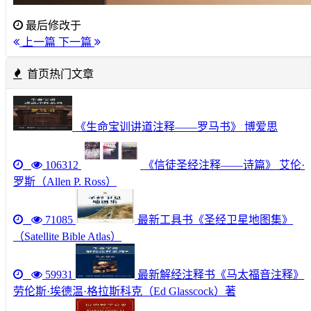
最后修改于
上一篇
下一篇
首页热门文章
《生命宝训讲道注释——罗马书》 博爱思
106312
《信徒圣经注释——诗篇》 艾伦·
罗斯（Allen P. Ross）
71085
最新工具书《圣经卫星地图集》
（Satellite Bible Atlas）
59931
最新解经注释书《马太福音注释》
劳伦斯·埃德温·格拉斯科克（Ed Glasscock）著