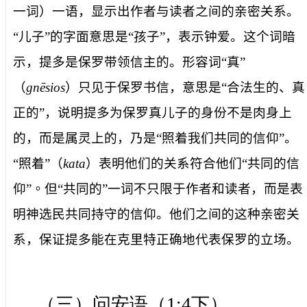
一词）一语，显示出作者与读者之间的亲密关系。
“儿子”的字面意思是“孩子”，表示钟爱。这个词暗
示，提多是保罗带领信主的。形容词“
真
”
（
gnēsios
）只见于保罗书信，意思是“合法生的、真
正的”，说明提多为保罗真儿子的身份不是肉身上
的，而是属灵上的，乃是“
照着我们共同的信仰”
。
“
照着
”（
kata
）表明他们的关系
符合他们
“
共同的信
仰
”。
但“共同的”一词不只限于作者和读者，而是表
明神选民共同持守的信仰。他们之间的这种亲密关
系，保证提多能在克里特正确地代表保罗的立场。
（三）问安语（
1:4
下）