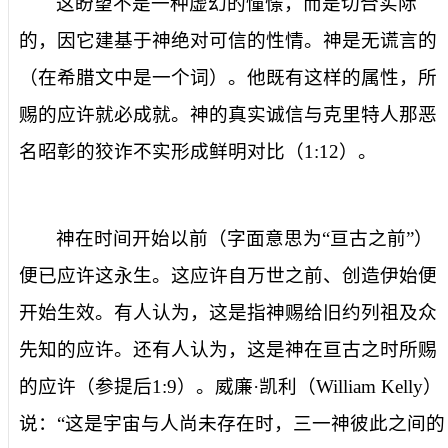
这盼望不是一种虚幻的憧憬，而是切合实际
的，因它建基于神绝对可信的性情。神是
无谎言的
（在希腊文中是一个词）。他既有这样的属性，
所
赐
的应许就必成就。神的真实诚信与克里特人那恶
名昭彰的狡诈不实形成鲜明对比（
1:12
）。
神在
时间开始以前
（字面意思为“亘古之前”）
便已
应许这永生。这应许自万世之前、创造伊始便
开始生效。有人认为，这是指神赐给旧约列祖及众
先知的应许。还有人认为，这是神在亘古之时所赐
的应许（参提后
1:9
）。威廉·凯利（
William Kelly
）
说：“这是宇宙与人尚未存在时，三一神彼此之间的