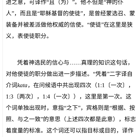
进之意，可译作“且（为）”。他不但是“神的仆
人”，而且是“耶稣基督的使徒”，是曾经蒙选召、蒙
装备并被差派做他权威的信使。“使徒”在这里是狭
义，表使徒职分。
凭着神选民的信心与……真理的知识
这句话，
对他使徒的职分做出进一步描述。“凭着”二字译自
介词
kata
，在问候语中共出现四次（
1:1
〔
一次
〕，
1:3
〔
两次
〕，
1:4
〔
一次
〕），这里是第一次。这
个词单独出现时，意指“之下”，宾格则是“根据、按
照、与之一致”的意思（上述四次都是此意），标志
着度量的标准。这个词还可以指目标或目的，译作