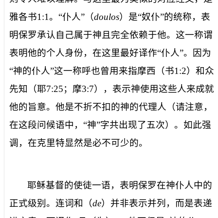
雅各书
1:1
。“
仆人”
（
doulos
）是“奴仆”的统称，表
明保罗承认自己属于神且完全依赖于他。这一称谓
表明他的个人身份，在这里最好译作“仆人”。因为
“神的仆人”这一称呼也曾用来指摩西（书
1:2
）和众
先知（耶
7:25
；摩
3:7
），表示神使用这些人来成就
他
的旨意。他是不折不扣的
神的
代理人（请注意，
在这段问候语中，“
神”
字共出现了五次）。如此强
调，在克里特显然是必不可少的。
耶稣基督的使徒
一语，表明保罗在神仆人中的
正式级别。连词
和
（
de
）并非表示并列，而是表递