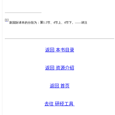
[1]
新国际译本的分段为：
第
1-3
节、
4
节上、
4
节下。——译注
返回 本书目录
返回 资源介绍
返回 首页
去往 研经工具