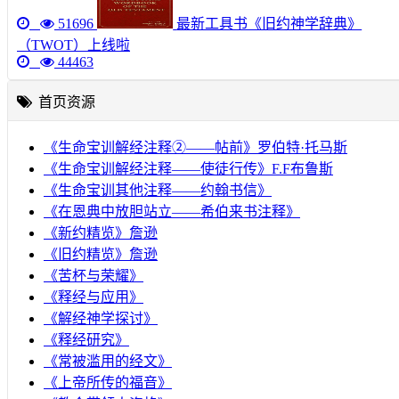
51696
最新工具书《旧约神学辞典》
（TWOT）上线啦
44463
首页资源
《生命宝训解经注释②——帖前》罗伯特·托马斯
《生命宝训解经注释——使徒行传》F.F布鲁斯
《生命宝训其他注释——约翰书信》
《在恩典中放胆站立——希伯来书注释》
《新约精览》詹逊
《旧约精览》詹逊
《苦杯与荣耀》
《释经与应用》
《解经神学探讨》
《释经研究》
《常被滥用的经文》
《上帝所传的福音》