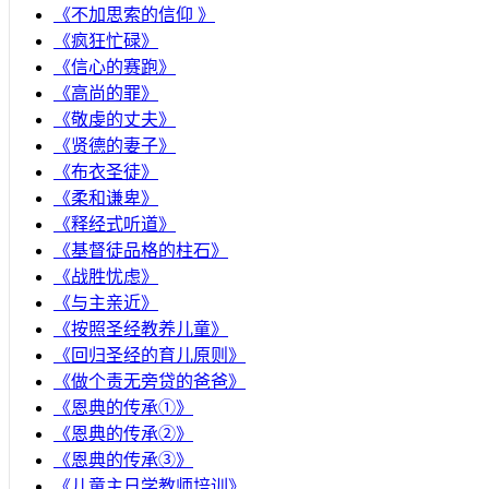
《不加思索的信仰 》
《疯狂忙碌》
《信心的赛跑》
《高尚的罪》
《敬虔的丈夫》
《贤德的妻子》
《布衣圣徒》
《柔和谦卑》
《释经式听道》
《基督徒品格的柱石》
《战胜忧虑》
《与主亲近》
《按照圣经教养儿童》
《回归圣经的育儿原则》
《做个责无旁贷的爸爸》
《恩典的传承①》
《恩典的传承②》
《恩典的传承③》
《儿童主日学教师培训》