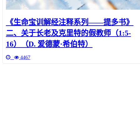
《生命宝训解经注释系列——提多书》
二、关于长老及克里特的假教师（1:5-
16）（D. 爱德蒙·希伯特）
4467