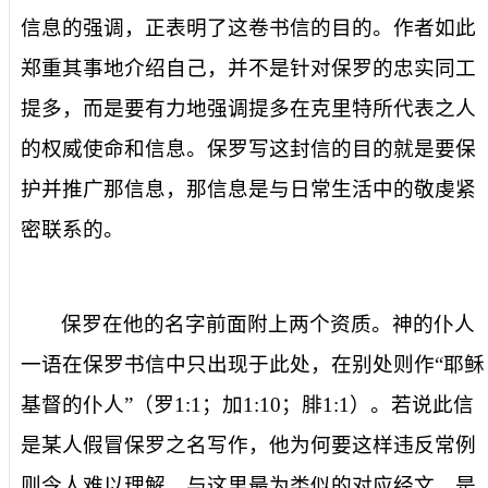
信息的强调，正表明了这卷书信的目的。作者如此
郑重其事地介绍自己，并不是针对保罗的忠实同工
提多，而是要有力地强调提多在克里特所代表之人
的权威使命和信息。保罗写这封信的目的就是要保
护并推广那信息，那信息是与日常生活中的敬虔紧
密联系的。
保罗在他的名字前面附上两个资质。
神的仆人
一语在保罗书信中只出现于此处，在别处则作“耶稣
基督的仆人”（罗
1:1
；加
1:10
；腓
1:1
）。若说此信
是某人假冒保罗之名写作，他为何要这样违反常例
则令人难以理解。与这里最为类似的对应经文，是