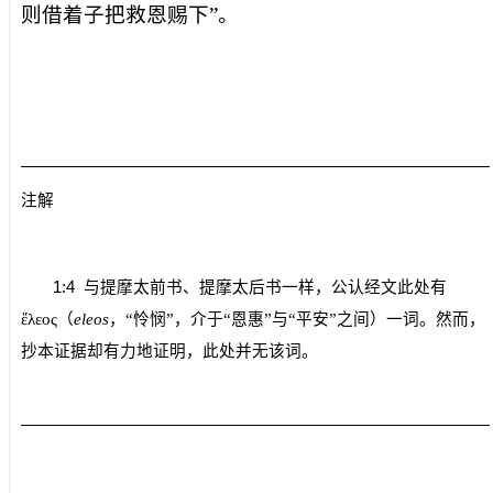
则借着子把救恩赐下”。
注解
1:4
与提摩太前书、提摩太后书一样，公认经文此处有
ἔλεος
（
eleos
，“怜悯”，介于“恩惠”与“平安”之间）一词。然而，
抄本证据却有力地证明，此处并无该词。