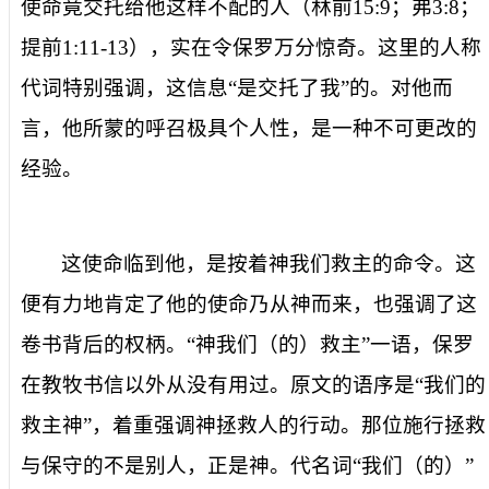
使命竟交托给他这样不配的人（林前
15:9
；弗
3:8
；
提前
1:11-13
），实在令保罗万分惊奇。这里的人称
代词特别强调，这信息“
是交托了我
”的。对他而
言，他所蒙的呼召极具个人性，是一种不可更改的
经验。
这使命临到他，是
按着神我们救主的命令
。这
便有力地肯定了他的使命乃从神而来，也强调了这
卷书
背后的
权柄。“神我们（的）救主”一语，保罗
在教牧书信以外从没有用过。原文的语序是“我们的
救主神”，着重强调神
拯
救人的行动。那位施行拯救
与保守的不是别人，正是神。代名词“我们（的）”