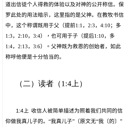
道出信徒个人得救的体验以及对神的公开称信。保
罗此处的用法暗示，这里指的是父神。在教牧书信
中，这个称谓既用于父（提前
1:1
，
2:3
，
4:10
；
多
1:3
，
2:10
，
3:4
），也
可
用于子（提后
1:10
，
多
1:4
，
2:13
，
3:6
）。
父神既为救恩的创始者，如此
称呼他便是十分恰当的。
（二）读者（
1:4
上）
1:4
上
收信人被简单描述为
照着我们共同的信
仰做我真儿子的
。“我真儿子”（原文无“我〔
的
〕”