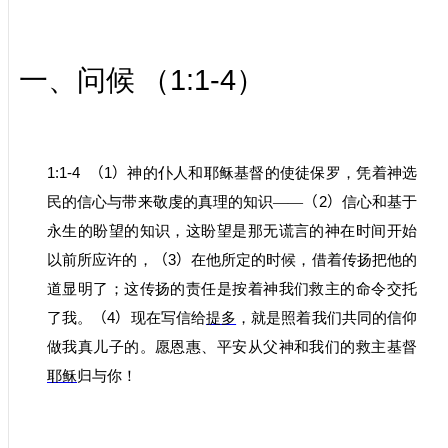
1:1-4
一、问候
（
）
1:1-
4
（
1
）
神的仆人和耶稣基督的使徒保罗，凭着神选
民的信心与带来敬虔的真理的知识——
（
2
）
信心和基于
永生的盼望的知识，这盼望是那无谎言的神在时间开始
以前所应许的，
（
3
）
在他所定的时候，
借着传扬把他的
道显明了；这传扬的责任是按着神我们救主的命令交托
了我。
（
4
）
现在写信给
提多
，就是照着我们共同的信仰
做我真儿子的。愿恩惠、平安从父神和我们的救主基督
耶稣
归与你！