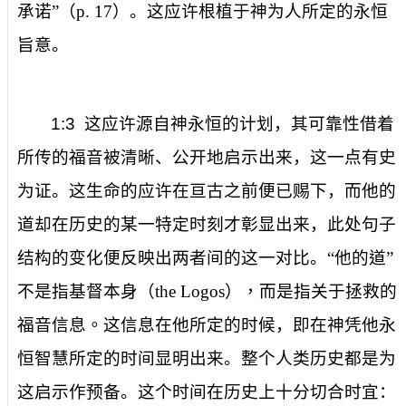
承诺”（
p. 17
）。这应许根植于神为人所定的永恒
旨意。
1:3
这应许源自神永恒的计划，其可靠性借着
所传的福音被清晰、公开地启示出来，这一点有史
为证。这生命的应许在亘古之前便已赐下，而
他的
道
却
在历史的某一特定时刻才彰显出来，此处句子
结构的变化便反映出两者间的这一对比。
“
他的道
”
不是指基督本身（
the Logos
），而是指
关于
拯救的
福音
信息。
这信息
在他所定的时候
，即在神凭他永
恒智慧所定的时间显明出来。整个人类历史都是为
这启示作预备。这个时间在历史上十分切合时宜：