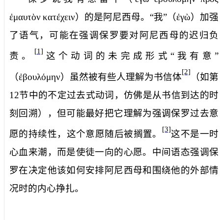
ἐμαυτὸν
κατέχειν
）的是阿尼西母。“我”（
ἐγὼ
）加强
了语气，可能在强调保罗要对阿尼西母的迟归负
[1]
责。
这个动词的未完成形式“我有意”
[2]
（
ἐβουλόμην
）虽然被有些人理解为书信体
（如第
12
节中的不定过去式动词，仿佛是从书信到达的时
刻回溯），但可能最好把它理解为强调保罗过去意
[3]
愿的持续性，这个意愿随后被搁置。
这不是一时
心血来潮，而是使徒一向的心愿。中间语态强调保
罗在决定他该如何安排阿尼西母和围绕他的外部情
况时的内心挣扎。