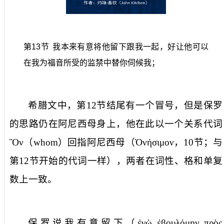
第
13
节
我本来有意将他留下跟我一起，好让他可以
在我为福音所受的监禁中替你伺候我；
希腊文中，第
12
节结尾有一个冒号，但是保罗
的思路仍在阿尼西母身上，他在此以一个关系代词
Ὃν
（
whom
）回指阿尼西母（
Ὀνήσιμον
，
10
节；与
第
12
节开始的代词一样），两者在词性、格和单复
数上一致。
保罗说
我有意留下
（
ἐγὼ
ἐβουλόμην
πρὸς