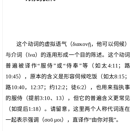
这个动词的虚拟语气（
διακονῇ
，
他可以伺候
）
与介词（
ἵνα
）的连用形成一个目的陈述。这个动词
普遍被译作“服侍”或“侍奉”等（如太
4:11
；路
10:45
），原本的含义是形容伺候吃饭（如太
8:15
；
路
10:40
，
12:37
；约
12:2
；徒
6:2
），也用来指执事
的服侍（提前
3:10
、
13
），但它的普遍含义更常见
（如提后
1:18
）。请留意，这里两个人称代词连在
一起表示强调（
σοῦ
μοι
），直译作“由你对我”。