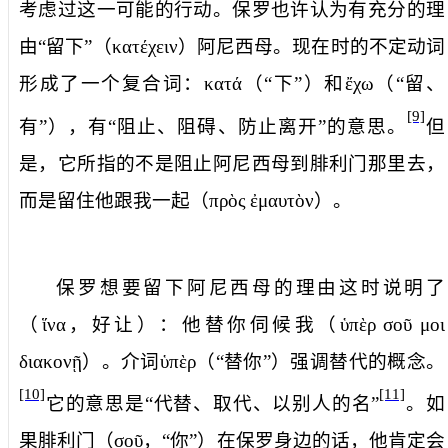
考虑过这一可能的行动。保罗也许认为有充分的理
由“留下”（
κατέχειν
）阿尼西母。现在时的不定动词
形成了一个复合词：
κατά
（“下”）和
ἔχω
（“留、
[9]
有”），有“阻止、阻碍、防止离开”的意思。
但
是，它所指的不是阻止阿尼西母到腓利门那里去，
而是留住他
跟我一起
（
πρὸς
ἐμαυτὸν
）。
保罗想要留下阿尼西母的理由这时说明了
（
ἵνα
，
好让
）：
他替你伺候我
（
ὑπὲρ
σοῦ
μοι
διακονῇ
）。介词
ὑπὲρ
（“替你”）强调替代的概念。
[10]
[11]
它的意思是“代替、取代、以别人的名”
。如
果腓利门（
σοῦ
，“你”）在保罗身边的话，他肯定会