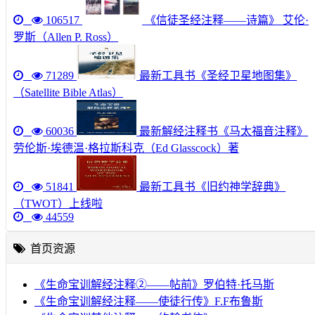
106517
《信徒圣经注释——诗篇》 艾伦·
罗斯（Allen P. Ross）
71289
最新工具书《圣经卫星地图集》
（Satellite Bible Atlas）
60036
最新解经注释书《马太福音注释》
劳伦斯·埃德温·格拉斯科克（Ed Glasscock）著
51841
最新工具书《旧约神学辞典》
（TWOT）上线啦
44559
首页资源
《生命宝训解经注释②——帖前》罗伯特·托马斯
《生命宝训解经注释——使徒行传》F.F布鲁斯