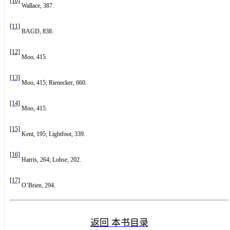
[10]
Wallace, 387.
[11]
BAGD, 838.
[12]
Moo, 415.
[13]
Moo, 415; Rienecker, 660.
[14]
Moo, 415.
[15]
Kent, 195; Lightfoot, 339.
[16]
Harris, 264; Lohse, 202.
[17]
O’Brien, 294.
返回 本书目录