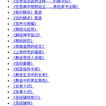
《生命宝训其他注释——约翰书信》
《在恩典中放胆站立——希伯来书注释》
《新约精览》詹逊
《旧约精览》詹逊
《苦杯与荣耀》
《释经与应用》
《解经神学探讨》
《释经研究》
《常被滥用的经文》
《上帝所传的福音》
《教会带领人资格》
《信仰基要》
《短宣指导手册》
《教会生活中的长老》
《教会中的男女角色》
《长老十问》
《执事十问》
《圣经辅导简介》
《圣经辅导》