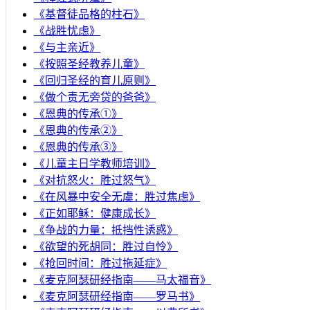
《基督徒品格的柱石》
《战胜忧虑》
《与主亲近》
《按照圣经教养儿童》
《回归圣经的育儿原则》
《做个责无旁贷的爸爸》
《恩典的传承①》
《恩典的传承②》
《恩典的传承③》
《儿童主日学教师培训》
《对抗怒火：胜过怒气》
《在风暴中安全无虞：胜过焦虑》
《正如耶稣：健康成长》
《争战的力量：抵挡性诱惑》
《欲望的死胡同：胜过自怜》
《抢回时间：胜过拖延症》
《麦克阿瑟研经指南——马太福音》
《麦克阿瑟研经指南——罗马书》