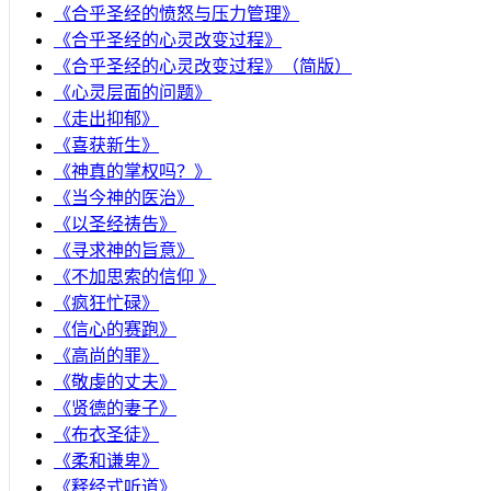
​《合乎圣经的愤怒与压力管理》
《合乎圣经的心灵改变过程》
《合乎圣经的心灵改变过程》（简版）
《心灵层面的问题》
《走出抑郁》
《喜获新生》
《神真的掌权吗？》
《当今神的医治》
《以圣经祷告》
《寻求神的旨意》
《不加思索的信仰 》
《疯狂忙碌》
《信心的赛跑》
《高尚的罪》
《敬虔的丈夫》
《贤德的妻子》
《布衣圣徒》
《柔和谦卑》
《释经式听道》