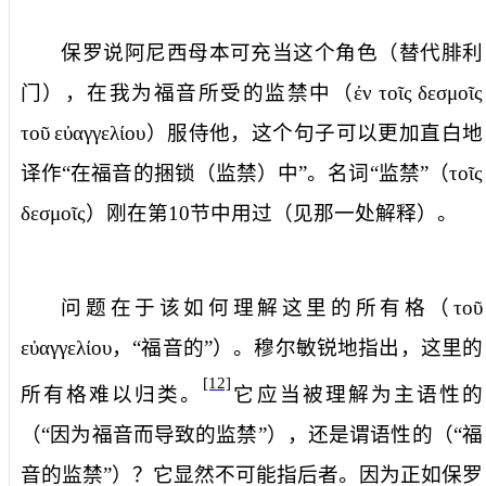
保罗说阿尼西母本可充当这个角色（替代腓利
门），
在我为福音所受的监禁中
（
ἐν
τοῖς
δεσμοῖς
τοῦ
εὐαγγελίου
）服侍他，这个句子可以更加直白地
译作“在福音的捆锁（监禁）中”。名词“监禁”（
τοῖς
δεσμοῖς
）刚在第
10
节中用过（见那一处解释）。
问题在于该如何理解这里的所有格（
τοῦ
εὐαγγελίου
，“福音的”）。穆尔敏锐地指出，这里的
[12]
所有格难以归类。
它应当被理解为主语性的
（“因为福音而导致的监禁”），还是谓语性的（“福
音的监禁”）？它显然不可能指后者。因为正如保罗