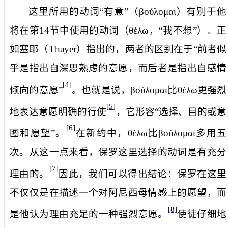
这里所用的动词“有意”（
βούλομαι
）有别于他
将在第
14
节中使用的动词（
θέλω
，“我不想”）。正
如塞耶（
Thayer
）指出的，两者的区别在于“前者似
乎是指出自深思熟虑的意愿，而后者是指出自感情
[4]
倾向的意愿”
。也就是说，
βούλομαι
比
θέλω
更强烈
[5]
地表达意愿明确的行使
，它形容“选择、目的或意
[6]
图和愿望”。
在新约中，
θέλω
比
βούλομαι
多用五
次。从这一点来看，保罗这里选择的动词是有充分
[7]
理由的。
因此，我们可以得出结论：保罗在这里
不仅仅是在描述一个对阿尼西母情感上的愿望，而
[8]
是他认为理由充足的一种强烈意愿。
使徒仔细地