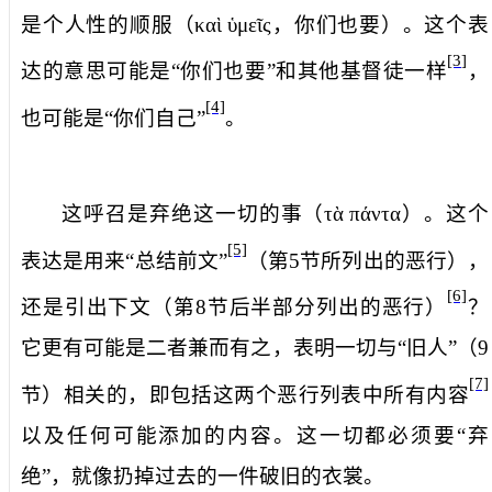
是个人性的顺服（
καὶ
ὑμεῖς
，
你们也要
）。这个表
[3]
达的意思可能是“你们也要”和其他基督徒一样
，
[4]
也可能是“你们自己”
。
这呼召是弃绝
这一切的事
（
τὰ
πάντα
）。这个
[5]
表达是用来“总结前文”
（第
5
节所列出的恶行），
[6]
还是引出下文（第
8
节后半部分列出的恶行）
？
它更有可能是二者兼而有之，表明一切与“旧人”（
9
[7]
节）相关的，即包括这两个恶行列表中所有内容
以及任何可能添加的内容。这一切都必须要“弃
绝”，就像扔掉过去的一件破旧的衣裳。