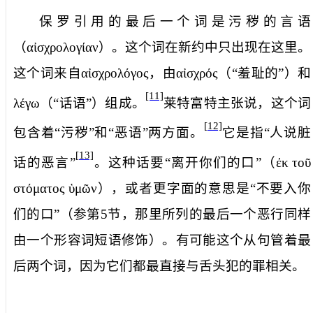
保罗引用的最后一个词是
污秽的言语
（
αἰσχρολογίαν
）。这个词在新约中只出现在这里。
这个词来自
αἰσχρολόγος
，由
αἰσχρός
（“羞耻的”）和
[11]
λέγω
（“话语”）组成。
莱特富特主张说，这个词
[12]
包含着“污秽”和“恶语”两方面。
它是指“人说脏
[13]
话的恶言”
。这种话要“离开你们的口”（
ἐκ
τοῦ
στόματος
ὑμῶν
），或者更字面的意思是“不要入你
们的口”（参第
5
节，那里所列的最后一个恶行同样
由一个形容词短语修饰）。有可能这个从句管着最
后两个词，因为它们都最直接与舌头犯的罪相关。