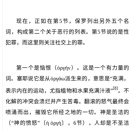
现在，正如在第
5
节，保罗列出另外五个名
词，构成第二个关于恶行的列表。第
5
节说的是性
犯罪，而这里则关注社交上的罪。
第一个是
恼恨
（
ὀργήν
）。这是一个有力量的
词。塞耶说它是从
ὀργάω
派生来的，意思是“充满，
[8]
表示内在的运动，尤指植物和水果充满汁液”
。不
化解的冲突会溃烂并产生苦毒。翻滚的怒气最终会
喷涌而出，摧毁它所经之地的一切。神是圣洁的
（“神的愤怒”〔
ἡ
ὀργὴ
〕，
6
节），人却是不圣洁