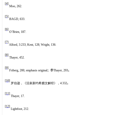
[4]
Moo, 262.
[5]
BAGD, 633.
[6]
O’Brien, 187.
[7]
Alford, 3:233; Kent, 128; Wright, 136.
[8]
Thayer, 452.
[9]
Friberg, 200, emphasis original
；参
Thayer, 293
。
[10]
罗伯逊，《活泉新约希腊文解经》，
4:332
。
[11]
Thayer, 17.
[12]
Lightfoot, 212.