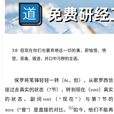
3:8
但现在你们也要弃绝这一切的事，即恼恨、愤
怒、恶毒、毁谤，并口中污秽的言语。
保罗将笔锋轻轻一转（
δε
，
但
），从歌罗西信
徒过去真实的状态（
7
节），转到
现在
（
νυνὶ
）真实
的状态。副词
νυνὶ
（“现在”）与第
7
节的
[1]
ποτε
（“曾”）是直接的对比。
如今，他们不能再