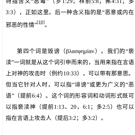
特指含义“恶毒”（罗
1:29
；林前
5:8
；弗
4:31
；多
3:3
），正如这里。后一种含义指的是“恶意或内在
[10]
邪恶的性情”
。
第四个词是
毁谤
（
βλασφημίαν
）。我们的“亵
渎”一词就是从这个词引申而来的，当用来指在言语
上对神的攻击时（例约
10:33
），可以带有那意思。
但当它针对人时，可以指“诽谤”或更为广义的“恶
语”（提前
6:4
）。这个词的形容词和动词形式既可
以指亵渎神（提前
1:13
、
20
，
6:1
；多
2:5
）也可以
指在言语上攻击人（提后
3:2
；多
3:2
）。