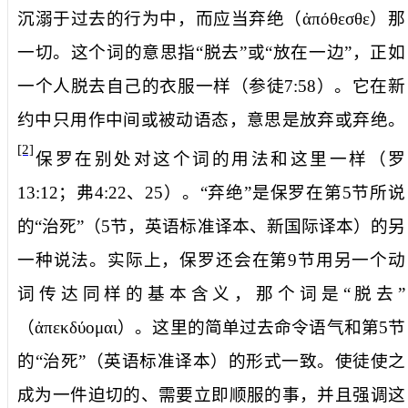
沉溺于过去的行为中，而应当
弃绝
（
ἀπόθεσθε
）那
一切。这个词的意思指“脱去”或“放在一边”，正如
一个人脱去自己的衣服一样（参徒
7:58
）。它在新
约中只用作中间或被动语态，意思是放弃或弃绝。
[2]
保罗在别处对这个词的用法和这里一样（罗
13:12
；弗
4:22
、
25
）。“弃绝”是保罗在第
5
节所说
的“治死”（
5
节，英语标准译本、新国际译本）的另
一种说法。实际上，保罗还会在第
9
节用另一个动
词传达同样的基本含义，那个词是“脱去”
（
ἀπεκδύομαι
）。这里的简单过去命令语气和第
5
节
的“治死”（英语标准译本）的形式一致。使徒使之
成为一件迫切的、需要立即顺服的事，并且强调这