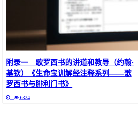
附录一 歌罗西书的讲道和教导（约翰·
基钦）《生命宝训解经注释系列——歌
罗西书与腓利门书》
6324