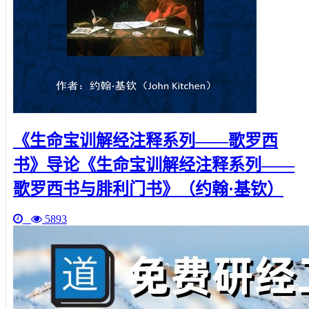
《生命宝训解经注释系列——歌罗西
书》导论《生命宝训解经注释系列——
歌罗西书与腓利门书》（约翰·基钦）
5893