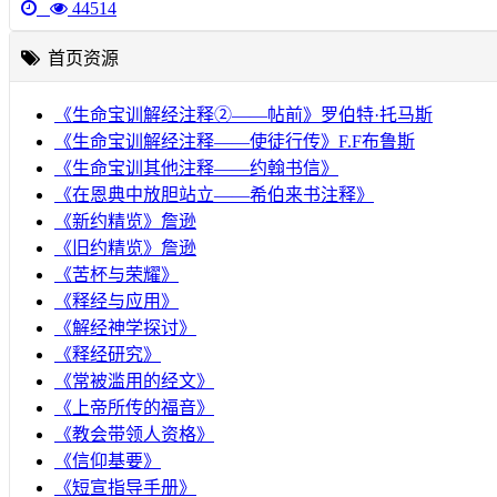
44514
首页资源
《生命宝训解经注释②——帖前》罗伯特·托马斯
《生命宝训解经注释——使徒行传》F.F布鲁斯
《生命宝训其他注释——约翰书信》
《在恩典中放胆站立——希伯来书注释》
《新约精览》詹逊
《旧约精览》詹逊
《苦杯与荣耀》
《释经与应用》
《解经神学探讨》
《释经研究》
《常被滥用的经文》
《上帝所传的福音》
《教会带领人资格》
《信仰基要》
《短宣指导手册》