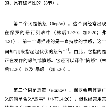
的、具有破坏性的（
8
节）。
第二个词是
愤怒
（
θυμόν
）。这个词经常出现
在保罗的恶行列表中（林后
12:20
；加
5:20
；弗
4:31
）。前一个词描述的是一直持续的愤怒，这个
[9]
词却“用来指起起伏伏的怒气”
。由此，它指的是
正在发作的怒气或愤怒。它还可以译作“恼怒”（林
后
12:20
）以及“暴怒”（加
5:20
）。
第三个词是
恶毒
（
κακίαν
）。保罗会用其更广
义的简单含义“恶事”（林前
14:20
），但也经常用其