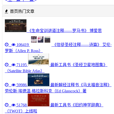
首页热门文章
《生命宝训讲道注释——罗马书》 博爱思
106419
《信徒圣经注释——诗篇》 艾伦·
罗斯（Allen P. Ross）
71195
最新工具书《圣经卫星地图集》
（Satellite Bible Atlas）
59986
最新解经注释书《马太福音注释》
劳伦斯·埃德温·格拉斯科克（Ed Glasscock）著
51768
最新工具书《旧约神学辞典》
（TWOT）上线啦