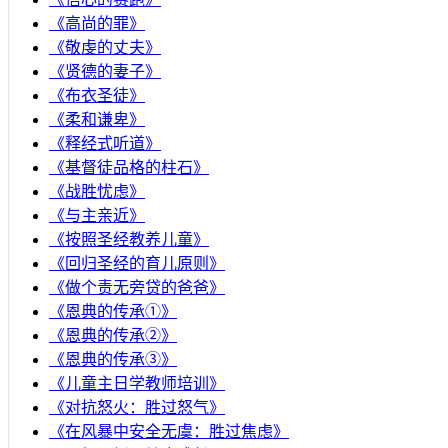
《高尚的罪》
《敬虔的丈夫》
《贤德的妻子》
《布衣圣徒》
《柔和谦卑》
《释经式听道》
《基督徒品格的柱石》
《战胜忧虑》
《与主亲近》
《按照圣经教养儿童》
《回归圣经的育儿原则》
《做个责无旁贷的爸爸》
《恩典的传承①》
《恩典的传承②》
《恩典的传承③》
《儿童主日学教师培训》
《对抗怒火：胜过怒气》
《在风暴中安全无虞：胜过焦虑》