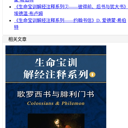
《生命宝训解经注释系列②——彼得前、后书与犹大书
埃德温·布卢姆
《生命宝训解经注释系列——约翰书信》D. 爱德蒙·希伯
特
相关文章