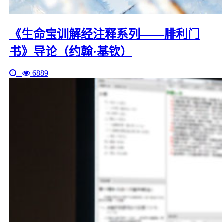
《生命宝训解经注释系列——腓利门
书》导论（约翰·基钦）
6889