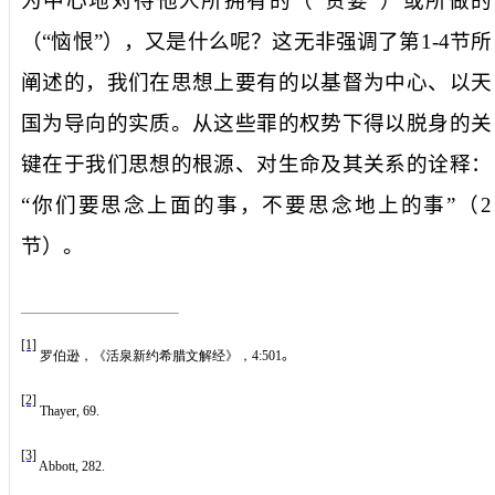
为中心地对待他人所拥有的（“贪婪”）或所做的
（“恼恨”），又是什么呢？这无非强调了第
1-4
节所
阐述的，我们在思想上要有的以基督为中心、以天
国为导向的实质。从这些罪的权势下得以脱身的关
键在于我们思想的根源、对生命及其关系的诠释：
“你们要思念上面的事，不要思念地上的事”（
2
节）。
[1]
罗伯逊，《活泉新约希腊文解经》，
4:501
。
[2]
Thayer, 69.
[3]
Abbott, 282.