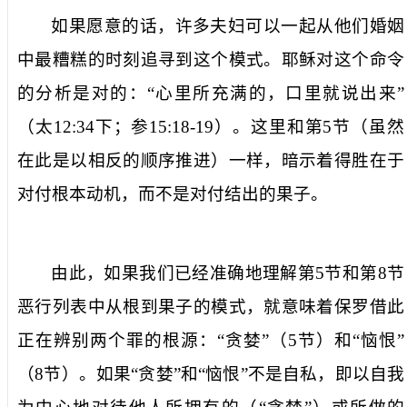
如果愿意的话，许多夫妇可以一起从他们婚姻
中最糟糕的时刻追寻到这个模式。耶稣对这个命令
的分析是对的：“心里所充满的，口里就说出来”
（太
12:34
下；参
15:18-19
）。这里和第
5
节（虽然
在此是以相反的顺序推进）一样，暗示着得胜在于
对付根本动机，而不是对付结出的果子。
由此，如果我们已经准确地理解第
5
节和第
8
节
恶行列表中从根到果子的模式，就意味着保罗借此
正在辨别两个罪的根源：“贪婪”（
5
节）和“恼恨”
（
8
节）。如果“贪婪”和“恼恨”不是自私，即以自我