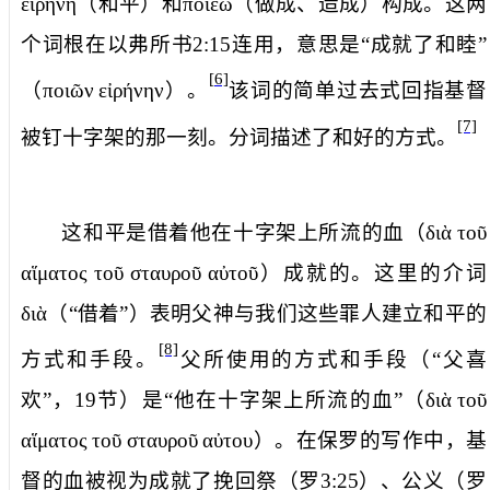
εἰρήνη
（和平）和
ποιέω
（做成、造成）构成。这两
个词根在以弗所书
2:15
连用，意思是“成就了和睦”
[6]
（
ποιῶν
εἰρήνην
）。
该词的简单过去式回指基督
[7]
被钉十字架的那一刻。分词描述了和好的方式。
这和平是
借着他在十字架上所流的
血（
διὰ
τοῦ
αἵματος
τοῦ
σταυροῦ
αὐτοῦ
）成就的。这里的介词
διὰ
（“借着”）表明父神与我们这些罪人建立和平的
[8]
方式和手段。
父所使用的方式和手段（“父喜
欢”，
19
节）是“他在十字架上所流的血”（
διὰ
τοῦ
αἵματος
τοῦ
σταυροῦ
αὐτου
）。在保罗的写作中，基
督的血被视为成就了挽回祭（罗
3:25
）、公义（罗