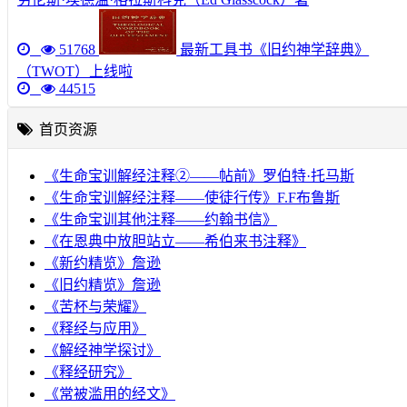
51768
最新工具书《旧约神学辞典》
（TWOT）上线啦
44515
首页资源
《生命宝训解经注释②——帖前》罗伯特·托马斯
《生命宝训解经注释——使徒行传》F.F布鲁斯
《生命宝训其他注释——约翰书信》
《在恩典中放胆站立——希伯来书注释》
《新约精览》詹逊
《旧约精览》詹逊
《苦杯与荣耀》
《释经与应用》
《解经神学探讨》
《释经研究》
《常被滥用的经文》