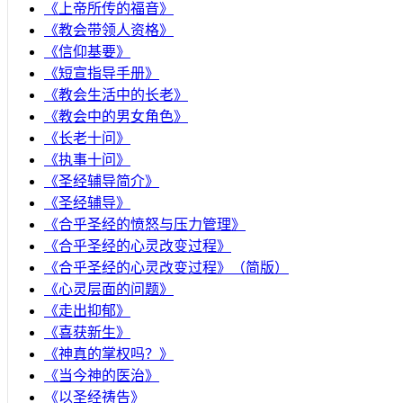
《上帝所传的福音》
《教会带领人资格》
《信仰基要》
《短宣指导手册》
《教会生活中的长老》
《教会中的男女角色》
《长老十问》
《执事十问》
《圣经辅导简介》
《圣经辅导》
​《合乎圣经的愤怒与压力管理》
《合乎圣经的心灵改变过程》
《合乎圣经的心灵改变过程》（简版）
《心灵层面的问题》
《走出抑郁》
《喜获新生》
《神真的掌权吗？》
《当今神的医治》
《以圣经祷告》