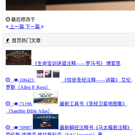
最后修改于
上一篇
下一篇
首页热门文章
《生命宝训讲道注释——罗马书》 博爱思
106421
《信徒圣经注释——诗篇》 艾伦·
罗斯（Allen P. Ross）
71196
最新工具书《圣经卫星地图集》
（Satellite Bible Atlas）
59987
最新解经注释书《马太福音注释》
劳伦斯·埃德温·格拉斯科克（Ed Glasscock）著