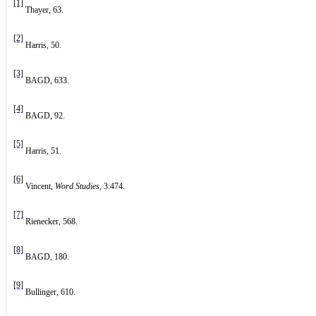
[1]
Thayer, 63.
[2]
Harris, 50.
[3]
BAGD, 633.
[4]
BAGD, 92.
[5]
Harris, 51.
[6]
Vincent,
Word Studies
, 3:474.
[7]
Rienecker, 568.
[8]
BAGD, 180.
[9]
Bullinger, 610.