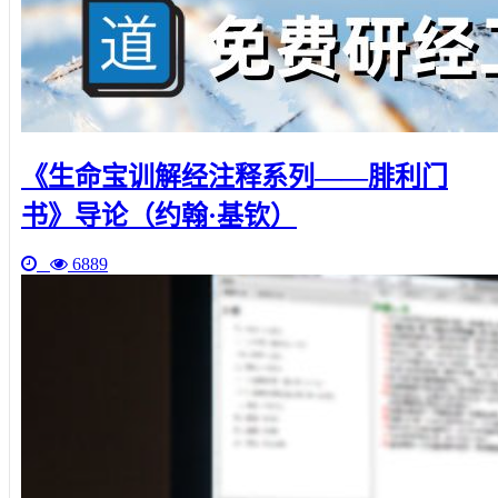
《生命宝训解经注释系列——腓利门
书》导论（约翰·基钦）
6889