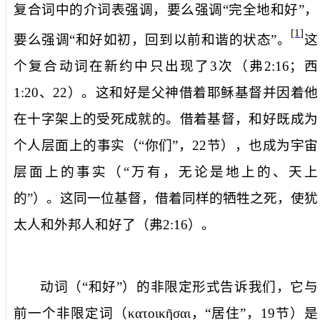
复合词中的介词表强调，要么强调“完全地和好”，
[1]
要么强调“和好如初，回到以前和谐的状态”。
这
个复合动词在新约中只出现了
3
次（弗
2:16
；西
1:20
、
22
）。这和好是父神借着耶稣基督并因着他
在十字架上的受死成就的。借着基督，和好既成为
个人层面上的事实（“你们”，
22
节），也成为宇宙
层面上的事实（“万有，无论是地上的、天上
的”）。这同一位基督，借着同样的牺牲之死，使犹
太人和外邦人和好了（弗
2:16
）。
动词（“和好”）的非限定形式告诉我们，它与
前一个非限定词（
κατοικῆσαι
，“居住”，
19
节）是