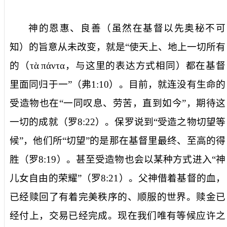
神的恩惠、良善（虽然在基督以先奥秘不可
知）的旨意从未改变，就是“使天上、地上一切所有
的（
τὰ
πάντα
，与这里的表达方式相同）都在基督
里面同归于一”（弗
1:10
）。目前，就连没有生命的
受造物也在“一同叹息、劳苦，直到如今”，期待这
一切的成就（罗
8:22
）。保罗说到“受造之物切望等
候”，他们所“切望”的是那在基督里最终、至高的得
胜（罗
8:19
）。甚至受造物也会以某种方式进入“神
儿女自由的荣耀”（罗
8:21
）。父神借着基督的血，
已经赎回了有着完美秩序的、顺服的世界。赎金已
经付上，交易已经完成。现在我们唯有等候应许之