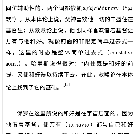
同位辅助性的，两个词都依赖动词
εὐδόκησεν
（“喜
欢”）。从本体论上说，父神喜欢他一切的丰盛住在
基督里；从救赎论上说，他也同样喜欢借着基督让
万有与他和好。就像前面的非限定简单过去式一
样，这里的时态是整体简单过去式（
constative
aorist
）。哈里斯说得很对：“内住既是和好的前
提，又使和好得以持续下去。在此，救赎论在本体
[2]
论上找到了它的基础。”
保罗在这里所说的和好是在宇宙层面的，因为
他借着基督，使
万有
（
τὰ
πάντα
）都与自己和好