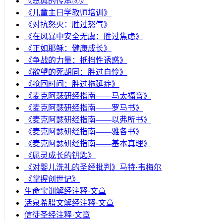
《恩典的传承③》
《儿童主日学教师培训》
《对抗怒火：胜过怒气》
《在风暴中安全无虞：胜过焦虑》
《正如耶稣：健康成长》
《争战的力量：抵挡性诱惑》
《欲望的死胡同：胜过自怜》
《抢回时间：胜过拖延症》
《麦克阿瑟研经指南——马太福音》
《麦克阿瑟研经指南——罗马书》
《麦克阿瑟研经指南——以弗所书》
《麦克阿瑟研经指南——雅各书》
《麦克阿瑟研经指南——基本真理》
《属灵成长的钥匙》
《对婴儿洗礼的圣经批判》马特·韦梅尔
《掌握创世记》
生命宝训解经注释·文章
活泉希腊文解经注释·文章
信徒圣经注释·文章