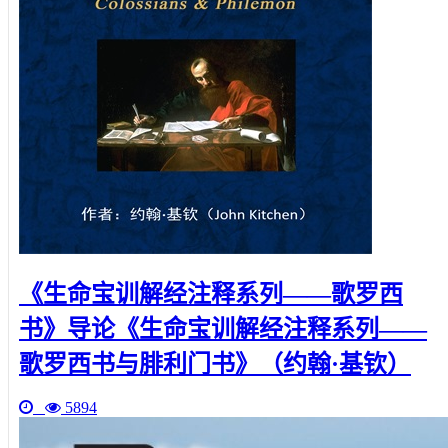
《生命宝训解经注释系列——歌罗西
书》导论《生命宝训解经注释系列——
歌罗西书与腓利门书》（约翰·基钦）
5894