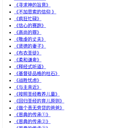
《寻求神的旨意》
《不加思索的信仰 》
《疯狂忙碌》
《信心的赛跑》
《高尚的罪》
《敬虔的丈夫》
《贤德的妻子》
《布衣圣徒》
《柔和谦卑》
《释经式听道》
《基督徒品格的柱石》
《战胜忧虑》
《与主亲近》
《按照圣经教养儿童》
《回归圣经的育儿原则》
《做个责无旁贷的爸爸》
《恩典的传承①》
《恩典的传承②》