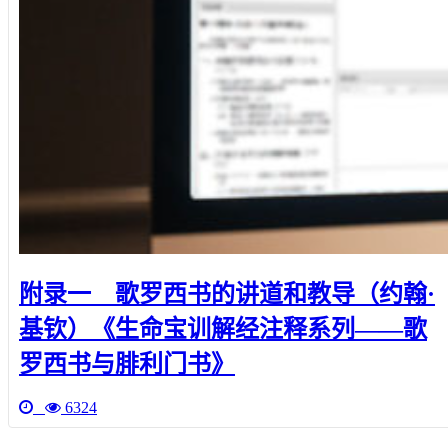
附录一 歌罗西书的讲道和教导（约翰·
基钦）《生命宝训解经注释系列——歌
罗西书与腓利门书》
6324