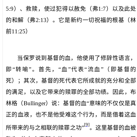
5:9
）、救赎，使过犯得以赦免（弗
1:7
）以及此处
的和解（弗
2:13
）。它是新约一切祝福的根基（林
前
11:25
）
当保罗说到基督的血，他使用了修辞性语言，
即“转喻”。首先，“血”代表“流血”（即基督的
死）；其次，基督的死代表它所成就的充分和全部
的满足，以及它带来的赎罪的全部功绩。因此，布
林格（
Bullinger
）说：基督的血“意味的不仅仅是真
正的血液，也不是他受难这个行为，而是借着这血
[9]
所带来的与之相联的赎罪之功”
。这里基督的血被