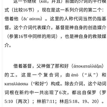
这一节继续（
καὶ
，
并且
）前面的介词的平行模
式（比较
16
节），现在是这一系列介词的第二个：
借着他
（
δι᾿
αὐτου
）。这里的人称代词当然仍指基
督。这个介词代表媒介。基督是神自身的创造媒介
（参第
16
节中同样的用词），也是神自身的救赎媒
介。
借着基督，父神做了那
和好
（
ἀποκαταλλάξαι
）
的工。这是一个复合词，由
ἀπό
（“从”）和
καταλλάσσω
（“和好”）构成。除去介词，这个动词
词根在新约中一共出现了
6
次，都出自保罗（罗
5:10
〔
两次
〕；林前
7:11
；林后
5:18
、
19
、
20
）。