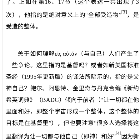
了。正如在第
16
、
17
节（这个表达一共出现了
3
[3]
次），他指的是绝对意义上的“全部受造物”
，是
受造的整体。
关于如何理解
εἰς
αὐτόν
（
与自己
）人们产生了
一些争论。这里指的是基督吗？或者如新美国标准
圣经（
1995
年更新版）的译法所暗示的，指的是父
神自己？鲍尔、阿恩特、金里奇与丹克合编《新约
希英词典》（
BADG
）倾向于前者（“
让一切都在他
里面和好
，即整个宇宙形成一个整体，这个整体的
目标是在基督里”），但也要注意“很多人选择将这
[4]
里翻译为
让一切都与他自己（即神）和好
”
因为新