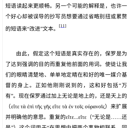
短语读起来更顺畅。另一个可能的解释是，也许一
个好心却被误导的抄写员想要通过省略别扭或累赘
[11]
的短语来“改进”文本。
由此，假定这个短语是真实存在的，保罗是为
了达到强调的目的而重复他前面的用词。使徒让我
们的眼睛清楚地、单单地定睛在和好的唯一媒介基
督的身上。正如他刚刚说到的，这和好包括“万
有”。现在保罗通过加上
无论是地上的，还是天上的
（
εἴτε
τὰ
ἐπὶ
τῆς
γῆς
εἴτε
τὰ
ἐν
τοῖς
οὐρανοῖς
）来扩展
并明确他的意思。重复的
εἴτε...εἴτε
（“无论是……还
是”）这个词用于“在思想中把两个事物相联系，同