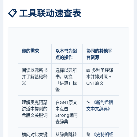
📋 工具联动速查表
你的需求
以本书为起
协同的其他平
点的操作
台资源
阅读以弗所书
选择以弗所
📖 多种圣经译
并了解基础释
书，切换
本并排对照 +
义
「讲道」标
GNT原文
签
理解麦克阿瑟
在GNT原文
🔧
《新约希腊
讲道中提到的
中点击
文中文辞典》
希腊文关键词
Strong编号
查辞典
横向对比关键
从辞典跳转
🔢
《史特朗经