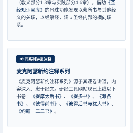
（教义部分1-3章与实践部分4-6章），借助
《圣
经知识宝库》
的串珠功能发现以弗所书与其他经
文的关联，以经解经，建立圣经内部的横向联
系。
📢 同系列讲道注释
麦克阿瑟新约注释系列
《麦克阿瑟新约注释系列》源于其逐卷讲道，内
容深入、忠于经文。研经工具网站现已上线以下
书卷：
《提摩太后书》
、
《提多书》
、
《雅各
书》
、
《彼得前书》
、
《彼得后书与犹大书》
、
《约翰一二三书》
。