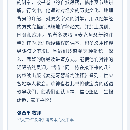
的讲章，按书卷中的自然段落，依序逐节地讲
解。行文中，他通过对经文的历史文化、地理
背景的介绍，对原文字义的讲解，用以经解经
的方式完整而详细地解释经文，并加上灵训、
例证和应用。笔者多次将《麦克阿瑟新约注
释》作为培训解经课程的课本，也多次用作释
经讲道之范例。学员们均感到这种系统、深
入、完整的解经及讲道方式，能使他们对神的
话语豁然贯通。"华训"同工将在接下来的几年
内继续出版《麦克阿瑟新约注释》系列，供应
各地华人教会。求神借着此书将他宝贵的话语
教导我们，使我们更认识神，信心坚固，生根
建造，蒙主喜悦！
张西平 牧师
华人基督徒培训供应中心总干事