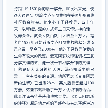
诗篇119:130"你的话一解开，就发出亮光，使
愚人通达"。约翰·麦克阿瑟牧师在美国加州恩典
社区教会牧会。他专心于圣经教导，四十年
来，以释经讲道的方式每主日来传讲神的话，
牧养会众。教会人数由数百人增至上万人。笔
者自1985年开始聆听麦克阿瑟牧师的释经讲道
录音带，至今已2,000卷，他的圣经教导使我的
生命有很大的改变。麦克阿瑟牧师强调按正意
分解真理的道，他一次一节地解开神的真理，
目的是使人认识神的话语，满心知道主的旨
意，与主有美好的交通。他所著之《麦克阿瑟
新约注释》已出版28本，英文版销售超过100
万册，这些书籍帮助了千万人认识神的话语。
此套注译书曾荣获穆迪林金奖。《麦克阿瑟新
约注释》原是他对新约圣经各书卷之释经讲道