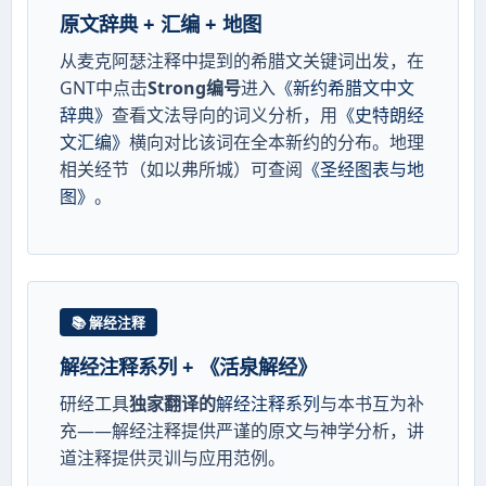
原文辞典 + 汇编 + 地图
从麦克阿瑟注释中提到的希腊文关键词出发，在
GNT中点击
Strong编号
进入
《新约希腊文中文
辞典》
查看文法导向的词义分析，用
《史特朗经
文汇编》
横向对比该词在全本新约的分布。地理
相关经节（如以弗所城）可查阅
《圣经图表与地
图》
。
📚 解经注释
解经注释系列 + 《活泉解经》
研经工具
独家翻译的
解经注释系列
与本书互为补
充——解经注释提供严谨的原文与神学分析，讲
道注释提供灵训与应用范例。