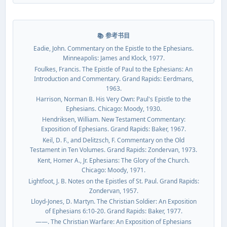
📚 参考书目
Eadie, John. Commentary on the Epistle to the Ephesians.
Minneapolis: James and Klock, 1977.
Foulkes, Francis. The Epistle of Paul to the Ephesians: An
Introduction and Commentary. Grand Rapids: Eerdmans,
1963.
Harrison, Norman B. His Very Own: Paul's Epistle to the
Ephesians. Chicago: Moody, 1930.
Hendriksen, William. New Testament Commentary:
Exposition of Ephesians. Grand Rapids: Baker, 1967.
Keil, D. F., and Delitzsch, F. Commentary on the Old
Testament in Ten Volumes. Grand Rapids: Zondervan, 1973.
Kent, Homer A., Jr. Ephesians: The Glory of the Church.
Chicago: Moody, 1971.
Lightfoot, J. B. Notes on the Epistles of St. Paul. Grand Rapids:
Zondervan, 1957.
Lloyd-Jones, D. Martyn. The Christian Soldier: An Exposition
of Ephesians 6:10-20. Grand Rapids: Baker, 1977.
——. The Christian Warfare: An Exposition of Ephesians