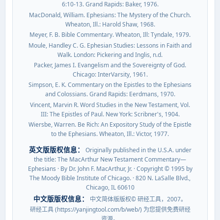
6:10-13. Grand Rapids: Baker, 1976.
MacDonald, William. Ephesians: The Mystery of the Church.
Wheaton, Ill.: Harold Shaw, 1968.
Meyer, F. B. Bible Commentary. Wheaton, Ill: Tyndale, 1979.
Moule, Handley C. G. Ephesian Studies: Lessons in Faith and
Walk. London: Pickering and Inglis, n.d.
Packer, James I. Evangelism and the Sovereignty of God.
Chicago: InterVarsity, 1961.
Simpson, E. K. Commentary on the Epistles to the Ephesians
and Colossians. Grand Rapids: Eerdmans, 1970.
Vincent, Marvin R. Word Studies in the New Testament, Vol.
III: The Epistles of Paul. New York: Scribner's, 1904.
Wiersbe, Warren. Be Rich: An Expository Study of the Epistle
to the Ephesians. Wheaton, Ill.: Victor, 1977.
英文版版权信息：
Originally published in the U.S.A. under
the title: The MacArthur New Testament Commentary—
Ephesians · By Dr. John F. MacArthur, Jr. · Copyright © 1995 by
The Moody Bible Institute of Chicago. · 820 N. LaSalle Blvd.,
Chicago, IL 60610
中文版版权信息：
中文简体版版权© 研经工具，2007。
研经工具 (https://yanjingtool.com/b/web/) 为您提供免费研经
资源。