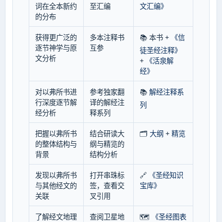
词在全本新约
至汇编
文汇编》
的分布
获得更广泛的
多本注释书
📚 本书 +
《信
逐节神学与原
互参
徒圣经注释》
文分析
+
《活泉解
经》
对以弗所书进
参考独家翻
📚
解经注释系
行深度逐节解
译的解经注
列
经分析
释系列
把握以弗所书
结合研读大
🗂️
大纲
+
精览
的整体结构与
纲与精览的
背景
结构分析
发现以弗所书
打开串珠标
🔗
《圣经知识
与其他经文的
签，查看交
宝库》
关联
叉引用
了解经文地理
查阅卫星地
🗺️
《圣经图表