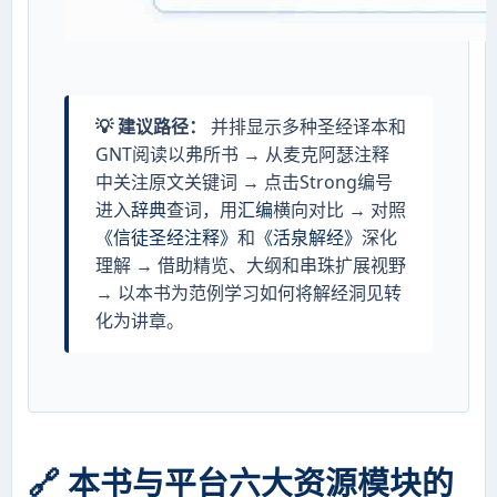
💡 建议路径：
并排显示多种圣经译本和
GNT阅读以弗所书 → 从麦克阿瑟注释
中关注原文关键词 → 点击Strong编号
进入
辞典
查词，用
汇编
横向对比 → 对照
《信徒圣经注释》
和
《活泉解经》
深化
理解 → 借助精览、大纲和串珠扩展视野
→ 以本书为范例学习如何将解经洞见转
化为讲章。
🔗 本书与平台六大资源模块的