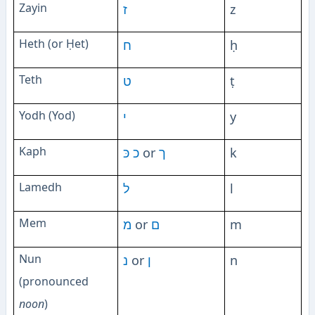
Zayin
ז
z
Heth (or Ḥet)
ח
ḥ
Teth
ט
ṭ
Yodh (Yod)
י
y
Kaph
כּ
כ
or
ך
k
Lamedh
ל
l
Mem
מ
or
ם
m
Nun
נ
or
ן
n
(pronounced
noon
)