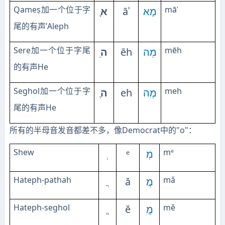
Qameṣ
māʾ
ָא
āʾ
מָא
加一个位于字
’Aleph
尾的有声
Sere
mēh
ֵה
ēh
מֵה
加一个位于字尾
He
的有声
Seghol
meh
ֶה
eh
מֶה
加一个位于字
He
尾的有声
所有的半母音发音都差不多，像Democrat中的"o"：
Shew
mᵉ
ᵉ
מְ
Hateph-pathah
mǎ
ǎ
מֲ
Hateph-seghol
mě
ě
מֱ