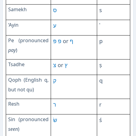
Samekh
ס
s
‘Ayin
ע
ʿ
Pe (pronounced
פּ
פ
or
ף
p
pay
)
Tsadhe
צ
or
ץ
ṣ
Qoph (English q,
ק
q
but not qu)
Resh
ר
r
Sin (pronounced
שׂ
ś
seen
)