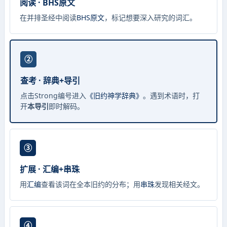
阅读 · BHS原文
在并排圣经中阅读
BHS原文
，标记想要深入研究的词汇。
②
查考 · 辞典+导引
点击Strong编号进入
《旧约神学辞典》
。遇到术语时，打
开
本导引
即时解码。
③
扩展 · 汇编+串珠
用
汇编
查看该词在全本旧约的分布；用
串珠
发现相关经文。
④