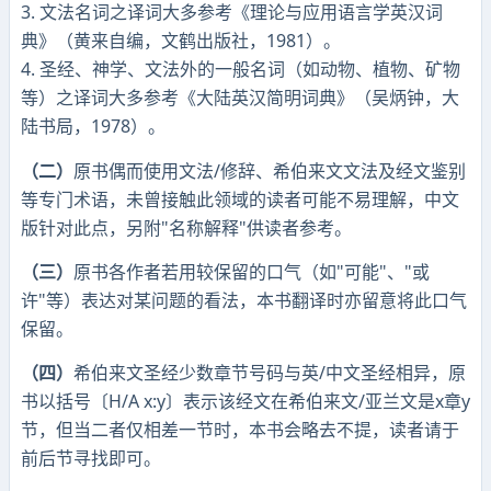
3. 文法名词之译词大多参考《理论与应用语言学英汉词
典》（黄来自编，文鹤出版社，1981）。
4. 圣经、神学、文法外的一般名词（如动物、植物、矿物
等）之译词大多参考《大陆英汉简明词典》（吴炳钟，大
陆书局，1978）。
（二）
原书偶而使用文法/修辞、希伯来文文法及经文鉴别
等专门术语，未曾接触此领域的读者可能不易理解，中文
版针对此点，另附"名称解释"供读者参考。
（三）
原书各作者若用较保留的口气（如"可能"、"或
许"等）表达对某问题的看法，本书翻译时亦留意将此口气
保留。
（四）
希伯来文圣经少数章节号码与英/中文圣经相异，原
书以括号〔H/A x:y〕表示该经文在希伯来文/亚兰文是x章y
节，但当二者仅相差一节时，本书会略去不提，读者请于
前后节寻找即可。