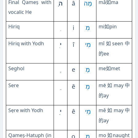
Final Qameṣ with
mâ
ma
ָה
â
מָה
如
vocalic He
Hiriq
mi
pin
i
מִ
如
Hiriq with Yodh
mı̂
seen
ִי
ı̂
מִי
如
中
ee
的
Seghol
me
met
e
מֶ
如
Sere
mē
may
ē
מֵ
如
中
ay
的
Sẹre with Yodh
mê
may
ֵי
ê
מֵי
如
中
ay
的
Qameṣ-Hatuph (in
mo
naught
o
מָ
如