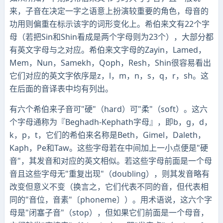
来，子音在决定一字之语意上扮演较重要的角色，母音的
功用则偏重在标示该字的词形变化上。希伯来文有22个字
母（若把Sin和Shin看成是两个字母则为23个），大部分都
有英文字母与之对应。希伯来文字母的Zayin，Lamed，
Mem，Nun，Samekh，Qoph，Resh，Shin很容易看出
它们对应的英文字依序是z，l，m，n，s，q，r，sh。这
在后面的音译表中均有列出。
有六个希伯来子音可"硬"（hard）可"柔"（soft）。这六
个字母通称为『Beghadh-Kephath字母』，即b，g，d，
k，p，t，它们的希伯来名称是Beth，Gimel，Daleth，
Kaph，Pe和Taw。这些字母若在中间加上一小点便是"硬
音"，其发音和对应的英文相似。若这些字母前面是一个母
音且这些字母无"重复出现"（doubling），则其发音略有
改变但意义不变（换言之，它们代表不同的音，但代表相
同的"音位，音素"〔phoneme〕）。用术语说，这六个字
母是"闭塞子音"（stop），但如果它们前面是一个母音，