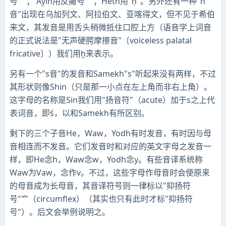
号"ʾ"；'Ayin用反撇号"ʿ"；Heth用"ḥ"。另外还有一种"h
音"出现在乌加列文、阿拉伯文、亚喀得文，但不见于希伯
来文，其发音是用舌头稍微抵住口腔上方（语音学上词音
的正式说法是"无声硬腭摩擦音"〔voiceless palatal
fricative〕）我们用ḫ来表示。
另有一个"s音"的发音和Samekh"s"听起来没有两样，不过
其形状则像Shin（只是那一小点在左上角而非右上角）。
这字母的名称是Sin我们用"扬音符"（acute）加于s之上代
表词音，即ś，以和Samekh有所区别。
剩下的三个子音He，Waw，Yodh有时发音，有时因与母
音相连而不发音。它们发音时和对应的英文字母之发音一
样，即He念h，Waw念w，Yodh念y。有些音译系统称
Waw为Vaw，念作v。不过，这些字母作母音时会使原来
的母音成为长母音，其音译符号则一律标以"抑扬符
号""̂"（circumflex）（其实也只有此时才标"抑扬符
号"）。后文会举例说明之。