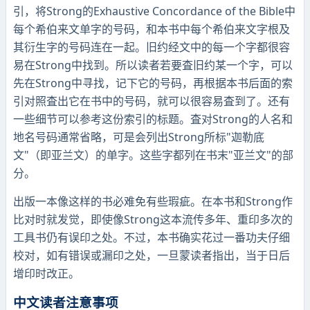
引，将Strong的Exhaustive Concordance of the Bible中
每个希伯来文单字的号码，和本书中每个希伯来文字根及
其衍生字的号码连在一起。旧约经文中的每一个字都很容
易在Strong中找到。所以读者若要査旧约某一个字，可以
先在Strong中寻找，记下它的号码，再根据本书后面的索
引对照査出它在书中的号码，就可以很容易査到了。还有
一些细节可以参考这份索引的标题。査对Strong的人名和
地名号码通常省略，可是会列出Strong所标"迦勒底
文"（即亚兰文）的单字。这些字都列在书末"亚兰文"的部
分。
出版一本像这样的书必难免有些瑕疵。在本书和Strong作
比对时就发觉，即使像Strong这本流传多年、重印多次的
工具书仍有误印之处。不过，本书确实花过一番功夫仔细
校对，如有错误或漏印之处，一旦蒙读者指出，当于日后
增印时改正。
中文读者注意事项