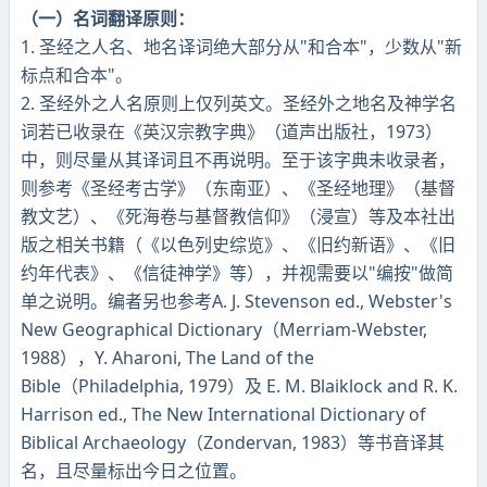
（一）名词翻译原则：
1. 圣经之人名、地名译词绝大部分从"和合本"，少数从"新
标点和合本"。
2. 圣经外之人名原则上仅列英文。圣经外之地名及神学名
词若已收录在《英汉宗教字典》（道声出版社，1973）
中，则尽量从其译词且不再说明。至于该字典未收录者，
则参考《圣经考古学》（东南亚）、《圣经地理》（基督
教文艺）、《死海卷与基督教信仰》（浸宣）等及本社出
版之相关书籍（《以色列史综览》、《旧约新语》、《旧
约年代表》、《信徒神学》等），并视需要以"编按"做简
单之说明。编者另也参考A. J. Stevenson ed., Webster's
New Geographical Dictionary（Merriam-Webster,
1988），Y. Aharoni, The Land of the
Bible（Philadelphia, 1979）及 E. M. Blaiklock and R. K.
Harrison ed., The New International Dictionary of
Biblical Archaeology（Zondervan, 1983）等书音译其
名，且尽量标出今日之位置。