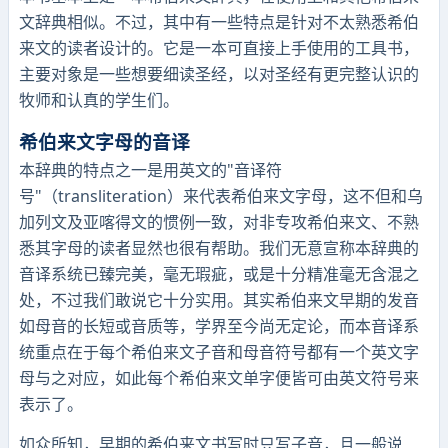
文辞典相似。不过，其中有一些特点是针对不太熟悉希伯
来文的读者设计的。它是一本可直接上手使用的工具书，
主要对象是一些想要细读圣经，以对圣经有更完整认识的
牧师和认真的学生们。
希伯来文字母的音译
本辞典的特点之一是用英文的"音译符
号"（transliteration）来代表希伯来文字母，这不但和乌
加列文及亚喀得文的惯例一致，对非专攻希伯来文、不熟
悉其字母的读者显然也很有帮助。我们无意宣称本辞典的
音译系统已臻完美，毫无瑕疵，或是十分精准毫无含混之
处，不过我们敢说它十分实用。其实希伯来文早期的发音
如母音的长短或音质等，学界至今尚无定论，而本音译系
统重点在于每个希伯来文子音和母音符号都有一个英文字
母与之对应，如此每个希伯来文单字便皆可由英文符号来
表示了。
如众所知，早期的希伯来文书写时只写子音，且一般说