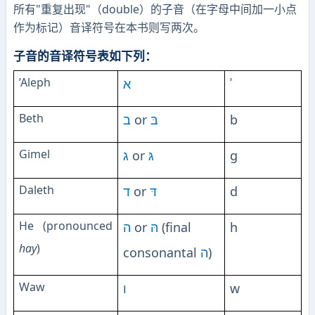
所有"重复出现"（double）的子音（在字母中间加一小点
作为标记）音译符号在本书则写两次。
子音的音译符号表如下列：
’Aleph
א
ʾ
Beth
ב
or
בּ
b
Gimel
ג
or
גּ
g
Daleth
ד
or
דּ
d
He (pronounced
ה
or
הּ
(final
h
hay
)
consonantal
ה
)
Waw
ו
w