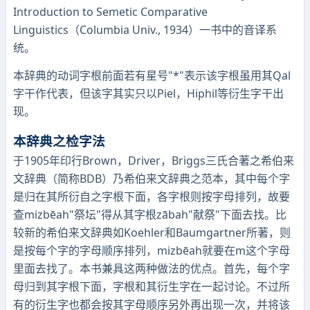
Introduction to Semetic Comparative
Linguistics（Columbia Univ., 1934）一书中的音译系
统。
本辞典的动词字根前面若有星号"*"表示该字根虽用其Qal
字干作代表，但该字其实只以Piel，Hiphil等衍生字干出
现。
本辞典之检字法
于1905年印行Brown，Driver，Briggs三氏合著之希伯来
文辞典（简称BDB）乃希伯来文辞典之范本，其中每个字
是归在其所衍自之字根下面，各字根则按字母排列，故要
查mizbēah"祭坛"得从其字根zābah"献祭"下面去找。比
较新的希伯来文辞典如Koehler和Baumgartner所著，则
是按每个字的字母顺序排列，mizbēah就要在m这个字母
里面去找了。本书兼具这两种做法的优点。首先，每个字
母归到其字根下面，字根和其衍生字在一起讨论。不过所
有的衍生字也都会按其字母顺序另外再出现一次，并将该