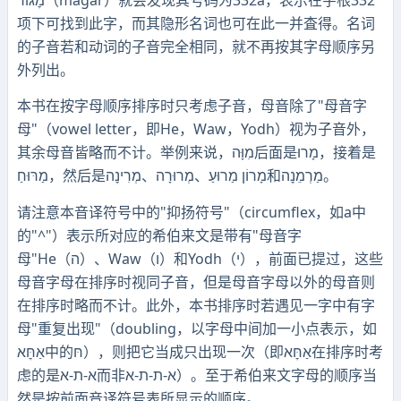
מׇגוֹר（māgâr）就会发现其号码为332a，表示在字根332
项下可找到此字，而其隐形名词也可在此一并査得。名词
的子音若和动词的子音完全相同，就不再按其字母顺序另
外列出。
本书在按字母顺序排序时只考虑子音，母音除了"母音字
母"（vowel letter，即He，Waw，Yodh）视为子音外，
其余母音皆略而不计。举例来说，מִוָּה后面是מָרוּ，接着是
מַרּוּחַ，然后是מָרוֹן מַרוּעַ、מְרוּרָה、מְרִינׇה和מַרְמֵנׇה。
请注意本音译符号中的"抑扬符号"（circumflex，如a中
的"^"）表示所对应的希伯来文是带有"母音字
母"He（ה）、Waw（ו）和Yodh（י），前面已提过，这些
母音字母在排序时视同子音，但是母音字母以外的母音则
在排序时略而不计。此外，本书排序时若遇见一字中有字
母"重复出现"（doubling，以字母中间加一小点表示，如
אַחׇּא中的חּ），则把它当成只出现一次（即אַחׇּא在排序时考
虑的是א-ת-א而非א-ת-ת-א）。至于希伯来文字母的顺序当
然是按前面音译符号表所显示的顺序。