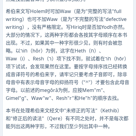
希伯来文写Holem时可加Waw（是为"完整的写法"full
writing）也可不加Waw（是为"不完整的写法"defective
writing），没有严格限定。写Hiriq时是否加Yodh亦然。
大部分的情况下，这两种字形都会各按其字母顺序在本书
出现。不过，如果其中一种字形很少见，则有时会被忽
略。以חוֹר（hôr）为例，这字在Heth（ח）、
Waw（ו）、Resh（ר）项下找不到，就试着在חֹר（hōr）
项下试试，会发现果然在这里。要按字母排序找已经转换
成音译符号的希伯来字，请牢记只要考虑子音即可，除非
母音中有表示母音字母的抑扬符号（"^"）才要包含此母音
字母。以前述的megôrâ为例，应按Mem"m"、
Gimel"g"、Waw"w"、Resh"r"和He"h"的顺序去找。
本书在处理希伯来文经文中"未修正的写法"（Kethib）
和"修正后的读法"（Qere）有不同之处时，并不是每次都
能列出这两种字形，不过我们至少列出其中一种。