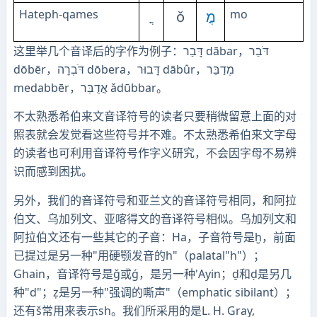
Hateph-qames
mo
ǒ
מֳ
这里举几个音译后的字作为例子：דׇּבַר dābar，דֹּבֵר
dōbēr，דֹּבְרׇה dōbera，דׇּבוּר dābûr，מְדַבֵּר
medabbēr，אֲדֻבַּר ǎdūbbar。
不太熟悉希伯来文音译符号的读者只要稍微留意上面的对
照表就会发觉看这些符号并不难。不太熟悉希伯来文字母
的读者也可利用音译符号作字义研究，不会因字母不易辨
识而感到困扰。
另外，我们的音译符号和亚兰文的音译符号相同，和阿拉
伯文、乌加列文、亚喀得文的音译符号相似。乌加列文和
阿拉伯文还有一些其它的子音：Ha，子音符号是ḫ，前面
已提过是另一种"用硬颚发音的h"（palatal"h"）；
Ghain，音译符号是ǧ或ǵ，是另一种'Ayin；d̠和ḍ是另几
种"d"；ẓ是另一种"强调的嘶声"（emphatic sibilant）；
还有š常用来表示sh。我们所采用的是L. H. Gray,