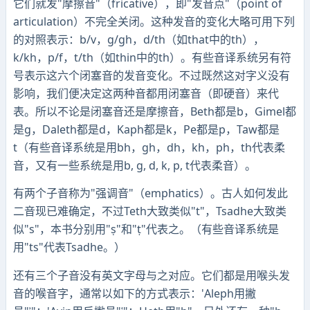
它们就发"摩擦音"（fricative），即"发音点"（point of
articulation）不完全关闭。这种发音的变化大略可用下列
的对照表示：b/v，g/gh，d/th（如that中的th），
k/kh，p/f，t/th（如thin中的th）。有些音译系统另有符
号表示这六个闭塞音的发音变化。不过既然这对字义没有
影响，我们便决定这两种音都用闭塞音（即硬音）来代
表。所以不论是闭塞音还是摩擦音，Beth都是b，Gimel都
是g，Daleth都是d，Kaph都是k，Pe都是p，Taw都是
t（有些音译系统是用bh，gh，dh，kh，ph，th代表柔
音，又有一些系统是用b, g, d, k, p, t代表柔音）。
有两个子音称为"强调音"（emphatics）。古人如何发此
二音现已难确定，不过Teth大致类似"t"，Tsadhe大致类
似"s"，本书分别用"ṣ"和"ṭ"代表之。（有些音译系统是
用"ts"代表Tsadhe。）
还有三个子音没有英文字母与之对应。它们都是用喉头发
音的喉音字，通常以如下的方式表示：'Aleph用撇