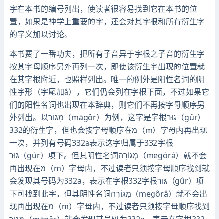
字在本书的编号列出，使读者很容易找到它在本书的位
置，如果是神学上重要的字，还会对其字根和所有衍生字
的字义加以讨论。
本书费了一番功夫，把所有子音异于字根之子音的衍生字
按其字母顺序另外再列一次，即使该衍生字出现的位置就
在其字根附近，也照样列出。唯一的例外是阳性名词的阴
性字形（字尾加â），它们仍会列在字根下面，不过如果它
们的阳性名词也出现在本辞典，则它们不再按字母顺序另
外列出。以מָגוֹר（māgôr）为例，这字是字根גּוּר（gûr）
332的衍生字，但也会按字母顺序在מ（m）字母内再出现
一次，并列有号码332a表示这字归属于332字根
גּוּר（gûr）项下。但其阴性名词מְגוֹרָה（megôrâ）就不会
再出现在מ（m）字母内，不过读者只须按字母顺序找到就
会发现其号码为332a，表示在字根332字根גּוּר（gûr）项
下可找到此字，但其阴性名词מְגוֹרׇה（megôrâ）就不会出
现再出现在מ（m）字母内，不过读者只须按字母顺序找到