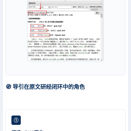
🧭 导引在原文研经闭环中的角色
①