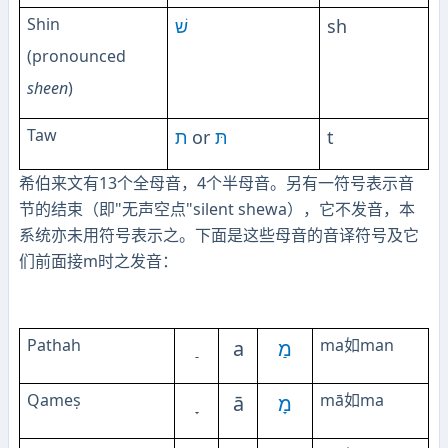
Shin
שׁ
sh
(pronounced
sheen
)
Taw
ת
or
תּ
t
希伯来文有13个全母音，4个半母音。另有一符号表示音
节的结束（即"无声空点"silent shewa），它不发音，本
系统亦未用符号表示之。下面是这些母音的音译符号及它
们前面接m时之发音：
Pathah
ma
man
a
מַ
如
Qameṣ
mā
ma
ā
מָ
如