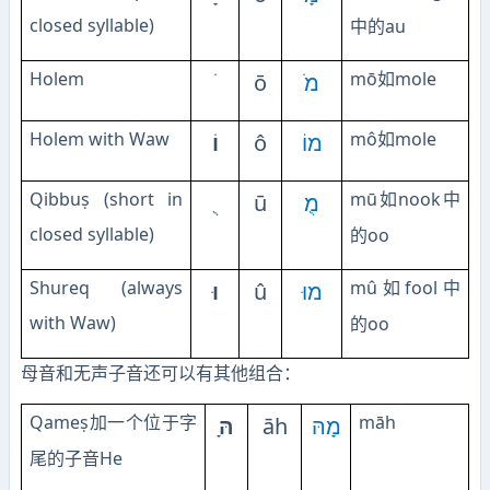
closed syllable)
au
中的
Holem
mō
mole
ō
מֹ
如
Holem with Waw
mô
mole
וֹ
ô
מוֹ
如
Qibbuṣ (short in
mū
nook
ū
מֻ
如
中
closed syllable)
oo
的
Shureq (always
mû
fool
וּ
û
מוּ
如
中
with Waw)
oo
的
母音和无声子音还可以有其他组合：
Qameṣ
māh
ָהּ
āh
מָהּ
加一个位于字
He
尾的子音