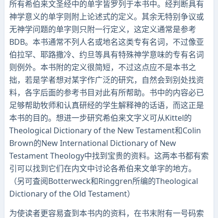
所有希伯来文圣经中的单字皆罗列于本书中。经判断具有
神学意义的单字则附上论述式的定义。其余无特别争议或
无神学问题的单字则只附一行定义，这定义通常是参考
BDB。本书通常不列人名或地名这类专有名词，不过像亚
伯拉罕、耶路撒冷、约旦等具有特殊神学意味的专有名词
则例外。本书附的定义很简短，不过这点应不是本书之
拙，若是学者想对某字作广泛的研究，自然会到别处找资
料，各字后面的参考书目对此有所帮助。书中的内容必已
足够帮助牧师和认真研经的学生解释神的话语，而这正是
本书的目的。想进一步研究希伯来文字义可从Kittel的
Theological Dictionary of the New Testament和Colin
Brown的New International Dictionary of New
Testament Theology中找到宝贵的资料。这两本书都有索
引可以找到它们在内文中讨论各希伯来文单字的地方。
（另可査阅Botterweck和Ringgren所编的Theological
Dictionary of the Old Testament）
为使读者更容易査到本书内的资料，在书末附有一号码索